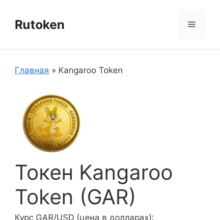
Перейти
к
Rutoken
Меню
содержимому
Главная
»
Kangaroo Token
Токен Kangaroo
Token (GAR)
Курс GAR/USD (цена в долларах):