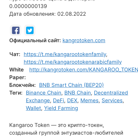
0.0000000139
Дата обновления: 02.08.2022
Официальный сайт:
kangrotoken.com
Чат:
https://t.me/kangarootokenfamily
,
https://t.me/kangarootokenarabicfamily
White
http://kangrotoken.com/KANGAROO_TOKE
Paper:
Блокчейн:
BNB Smart Chain (BEP20)
Теги:
Binance Chain
,
BNB Chain
,
Decentralized
Exchange
,
DeFi
,
DEX
,
Memes
,
Services
,
Wallet
,
Yield Farming
Kangaroo Token — это крипто-токен,
созданный группой энтузиастов-любителей