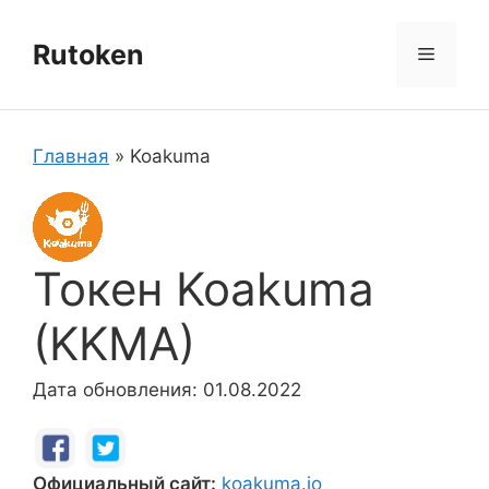
Перейти
к
Rutoken
Меню
содержимому
Главная
»
Koakuma
Токен Koakuma
(KKMA)
Дата обновления: 01.08.2022
Официальный сайт:
koakuma.io