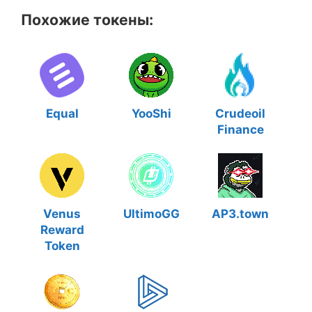
Похожие токены:
Equal
YooShi
Crudeoil
Finance
Venus
UltimoGG
AP3.town
Reward
Token