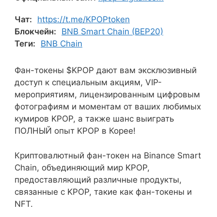
Чат:
https://t.me/KPOPtoken
Блокчейн:
BNB Smart Chain (BEP20)
Теги:
BNB Chain
Фан-токены $KPOP дают вам эксклюзивный
доступ к специальным акциям, VIP-
мероприятиям, лицензированным цифровым
фотографиям и моментам от ваших любимых
кумиров KPOP, а также шанс выиграть
ПОЛНЫЙ опыт KPOP в Корее!
Криптовалютный фан-токен на Binance Smart
Chain, объединяющий мир KPOP,
предоставляющий различные продукты,
связанные с KPOP, такие как фан-токены и
NFT.