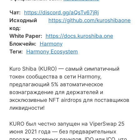
Чат:
https://discord.gg/aQsTv67jRj
Исходный
https://github.com/kuroshibaone
код:
White Paper:
https://docs.kuroshiba.one
Блокчейн:
Harmony
Теги:
Harmony Ecosystem
Kuro Shiba (KURO) — самый симпатичный
токен сообщества в сети Harmony,
предлагающий 5% автоматическое
вознаграждение для держателей и
эксклюзивные NFT airdrops для поставщиков
ликвидности!
KURO был честно запущен на ViperSwap 25
июня 2021 года — без предварительных
продаж, посевных раундов, IDO или ICO, что