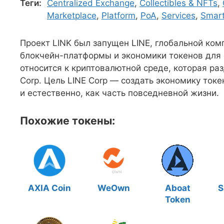
Теги:
Centralized Exchange
,
Collectibles & NFTs
,
Marketplace
,
Platform
,
PoA
,
Services
,
Smart
Проект LINK был запущен LINE, глобальной ко
блокчейн-платформы и экономики токенов для 
относится к криптовалютной среде, которая ра
Corp. Цель LINE Corp — создать экономику ток
и естественно, как часть повседневной жизни.
Похожие токены:
AXIA Coin
WeOwn
Aboat
S
Token