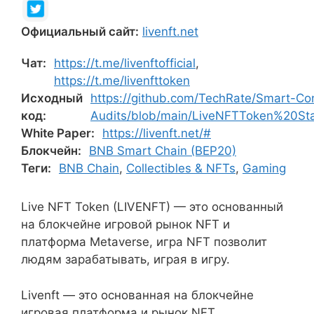
Официальный сайт:
livenft.net
Чат:
https://t.me/livenftofficial
,
https://t.me/livenfttoken
Исходный
https://github.com/TechRate/Smart-Con
код:
Audits/blob/main/LiveNFTToken%20St
White Paper:
https://livenft.net/#
Блокчейн:
BNB Smart Chain (BEP20)
Теги:
BNB Chain
,
Collectibles & NFTs
,
Gaming
Live NFT Token (LIVENFT) — это основанный
на блокчейне игровой рынок NFT и
платформа Metaverse, игра NFT позволит
людям зарабатывать, играя в игру.
Livenft — это основанная на блокчейне
игровая платформа и рынок NFT.