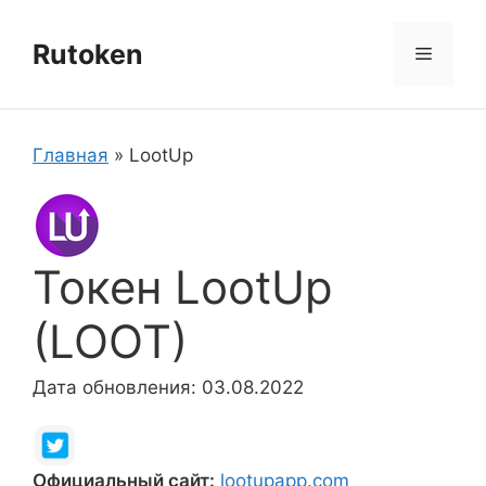
Перейти
к
Rutoken
Меню
содержимому
Главная
»
LootUp
Токен LootUp
(LOOT)
Дата обновления: 03.08.2022
Официальный сайт:
lootupapp.com