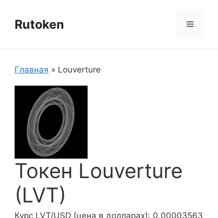
Перейти
к
Rutoken
Меню
содержимому
Главная
»
Louverture
Токен Louverture
(LVT)
Курс LVT/USD (цена в долларах): 0.00003563