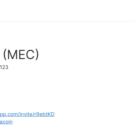
 (MEC)
0123
app.com/invite/r9ebtKD
acoin