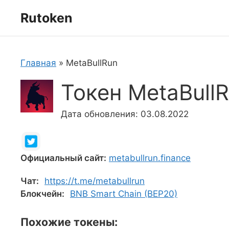
Перейти
Rutoken
к
содержимому
Главная
»
MetaBullRun
Токен MetaBull
Дата обновления: 03.08.2022
Официальный сайт:
metabullrun.finance
Чат:
https://t.me/metabullrun
Блокчейн:
BNB Smart Chain (BEP20)
Похожие токены: