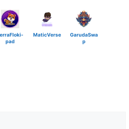
erraFloki-
MaticVerse
GarudaSwa
pad
p