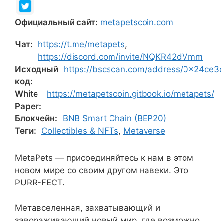
Официальный сайт:
metapetscoin.com
Чат:
https://t.me/metapets
,
https://discord.com/invite/NQKR42dVmm
Исходный
https://bscscan.com/address/0x24c
код:
White
https://metapetscoin.gitbook.io/metapets/
Paper:
Блокчейн:
BNB Smart Chain (BEP20)
Теги:
Collectibles & NFTs
,
Metaverse
MetaPets — присоединяйтесь к нам в этом
новом мире со своим другом навеки. Это
PURR-FECT.
Метавселенная, захватывающий и
завораживающий новый мир, где возможно