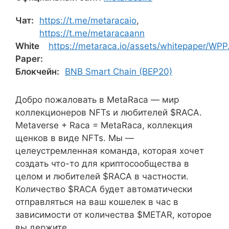
Чат:
https://t.me/metaracaio
,
https://t.me/metaracaann
White
https://metaraca.io/assets/whitepaper/WPP
Paper:
Блокчейн:
BNB Smart Chain (BEP20)
Добро пожаловать в MetaRaca — мир
коллекционеров NFTs и любителей $RACA.
Metaverse + Raca = MetaRaca, коллекция
щенков в виде NFTs. Мы —
целеустремленная команда, которая хочет
создать что-то для криптосообщества в
целом и любителей $RACA в частности.
Количество $RACA будет автоматически
отправляться на ваш кошелек в час в
зависимости от количества $METAR, которое
вы держите.