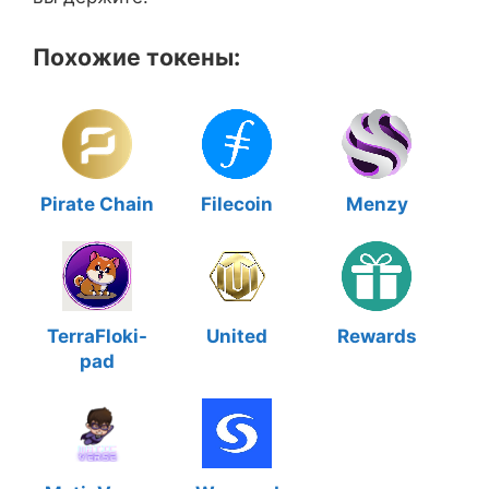
Похожие токены:
Pirate Chain
Filecoin
Menzy
TerraFloki-
United
Rewards
pad