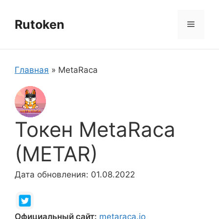
Перейти
к
Rutoken
Меню
содержимому
Главная
»
MetaRaca
Токен MetaRaca
(METAR)
Дата обновления: 01.08.2022
Официальный сайт:
metaraca.io