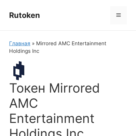
Перейти
к
Rutoken
Меню
содержимому
Главная
»
Mirrored AMC Entertainment
Holdings Inc
Токен Mirrored
AMC
Entertainment
Holdings Inc