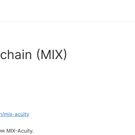
chain (MIX)
n/mix-acuity
я MIX-Acuity.