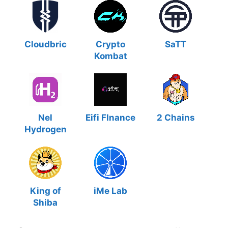
Cloudbric
Crypto
SaTT
Kombat
Nel
Eifi FInance
2 Chains
Hydrogen
King of
iMe Lab
Shiba