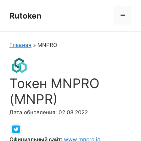
Перейти
к
Rutoken
Меню
содержимому
Главная
»
MNPRO
Токен MNPRO
(MNPR)
Дата обновления: 02.08.2022
Официальный сайт:
www.mnpro.io