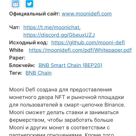
Официальный сайт:
www.moonidefi.com
Чат:
https://t.me/moonichat
,
https://discord.gg/GbeuxUZJ
Исходный код:
https://github.com/mooni-defi
White
https://moonidefi.com/pdf/Whitepaper.pdf
Paper:
Блокчейн:
BNB Smart Chain (BEP20)
Теги:
BNB Chain
Mooni Defi создана для предоставления
монетного двора NFT и рыночной площадки
для пользователей в смарт-цепочке Binance.
Mooni сможет делать ставки и заниматься
фермерством, чтобы заработать больше
Mooni и других монет в соответствии с
партнерскими отношениями. Кроме того,