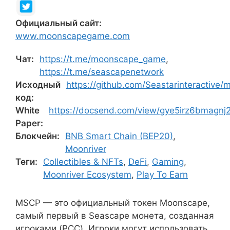
Официальный сайт:
www.moonscapegame.com
Чат:
https://t.me/moonscape_game
,
https://t.me/seascapenetwork
Исходный
https://github.com/Seastarinteractive
код:
White
https://docsend.com/view/gye5irz6bmagnj
Paper:
Блокчейн:
BNB Smart Chain (BEP20)
,
Moonriver
Теги:
Collectibles & NFTs
,
DeFi
,
Gaming
,
Moonriver Ecosystem
,
Play To Earn
MSCP — это официальный токен Moonscape,
самый первый в Seascape монета, созданная
игроками (PCC). Игроки могут использовать