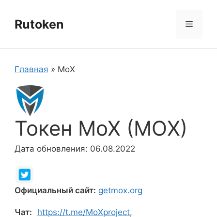
Перейти
к
Rutoken
Меню
содержимому
Главная
»
MoX
Токен MoX (MOX)
Дата обновления: 06.08.2022
Официальный сайт:
getmox.org
Чат:
https://t.me/MoXproject
,