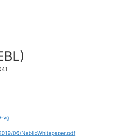
EBL)
041
D-vg
/2019/06/NeblioWhitepaper.pdf