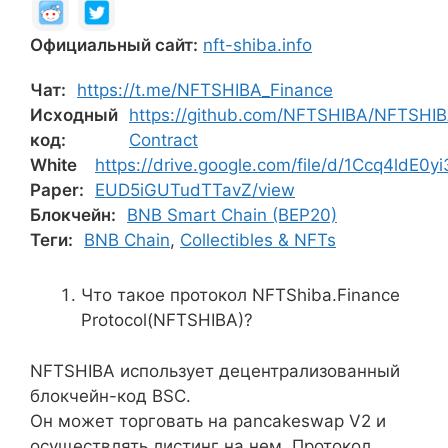
Официальный сайт:
nft-shiba.info
Чат:
https://t.me/NFTSHIBA_Finance
Исходный
https://github.com/NFTSHIBA/NFTSHI
код:
Contract
White
https://drive.google.com/file/d/1Ccq4ldE0
Paper:
EUD5iGUTudTTavZ/view
Блокчейн:
BNB Smart Chain (BEP20)
Теги:
BNB Chain
,
Collectibles & NFTs
Что такое протокол NFTShiba.Finance
Protocol(NFTSHIBA)?
NFTSHIBA использует децентрализованный
блокчейн-код BSC.
Он может торговать на pancakeswap V2 и
осуществлять листинг на нем. Протокол