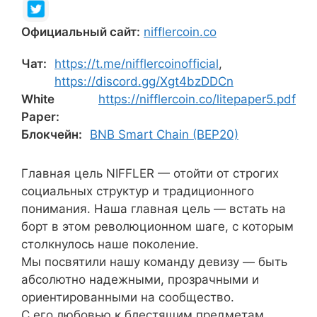
Официальный сайт:
nifflercoin.co
Чат:
https://t.me/nifflercoinofficial
,
https://discord.gg/Xgt4bzDDCn
White
https://nifflercoin.co/litepaper5.pdf
Paper:
Блокчейн:
BNB Smart Chain (BEP20)
Главная цель NIFFLER — отойти от строгих
социальных структур и традиционного
понимания. Наша главная цель — встать на
борт в этом революционном шаге, с которым
столкнулось наше поколение.
Мы посвятили нашу команду девизу — быть
абсолютно надежными, прозрачными и
ориентированными на сообщество.
С его любовью к блестящим предметам