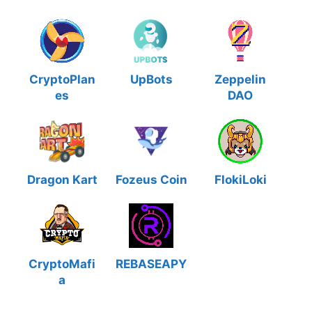
CryptoPlan
UpBots
Zeppelin
es
DAO
Dragon Kart
Fozeus Coin
FlokiLoki
CryptoMafi
REBASEAPY
a