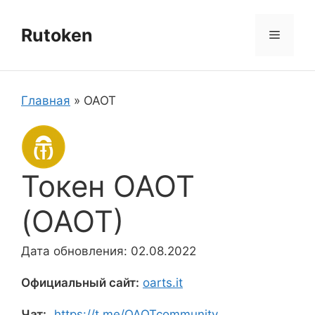
Перейти
к
Rutoken
Меню
содержимому
Главная
»
OAOT
Токен OAOT
(OAOT)
Дата обновления: 02.08.2022
Официальный сайт:
oarts.it
Чат:
https://t.me/OAOTcommunity