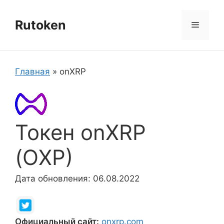
Перейти
к
Rutoken
Меню
содержимому
Главная
»
onXRP
Токен onXRP
(OXP)
Дата обновления: 06.08.2022
Официальный сайт:
onxrp.com