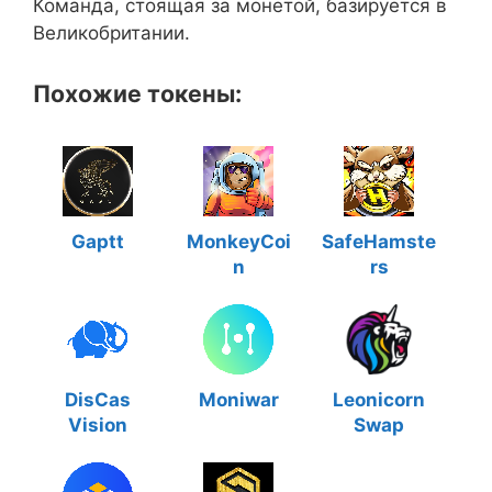
Команда, стоящая за монетой, базируется в
Великобритании.
Похожие токены:
Gaptt
MonkeyCoi
SafeHamste
n
rs
DisCas
Moniwar
Leonicorn
Vision
Swap