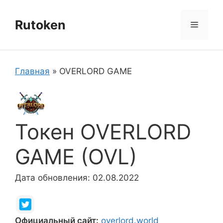
Перейти
к
Rutoken
Меню
содержимому
Главная
»
OVERLORD GAME
Токен OVERLORD
GAME (OVL)
Дата обновления: 02.08.2022
Официальный сайт:
overlord.world