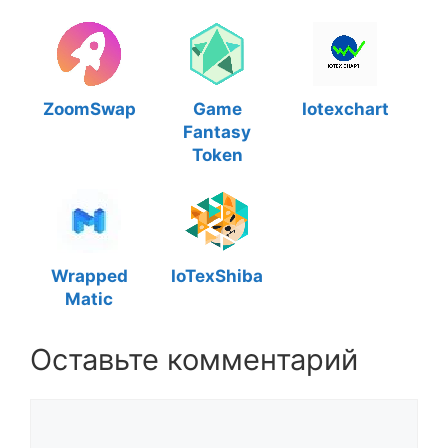
ZoomSwap
Game
Iotexchart
Fantasy
Token
Wrapped
IoTexShiba
Matic
Оставьте комментарий
Комментарий