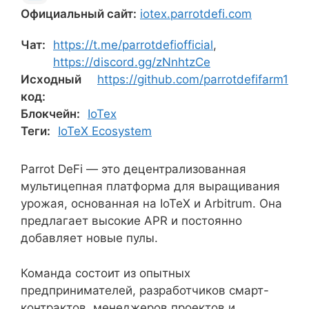
Официальный сайт:
iotex.parrotdefi.com
Чат:
https://t.me/parrotdefiofficial
,
https://discord.gg/zNnhtzCe
Исходный
https://github.com/parrotdefifarm1
код:
Блокчейн:
IoTex
Теги:
IoTeX Ecosystem
Parrot DeFi — это децентрализованная
мультицепная платформа для выращивания
урожая, основанная на IoTeX и Arbitrum. Она
предлагает высокие APR и постоянно
добавляет новые пулы.
Команда состоит из опытных
предпринимателей, разработчиков смарт-
контрактов, менеджеров проектов и