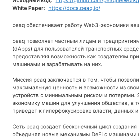
Исходный код:
https://github.com/peaqnetwork
White Paper:
https://docs.peaq.io/
peaq обеспечивает работу Web3-экономики вещ
peaq позволяет частным лицам и предприятия
(dApps) для пользователей транспортных средс
предоставляя возможность как создателям при
машинами и зарабатывать на них.
Миссия peaq заключается в том, чтобы позвол
максимальную ценность и возможности из свои
устройств с минимальным риском и потерями. 
экономику машин для улучшения общества, в т
приведет к гиперфокусировке власти, данных и
Сеть peaq создает бесконечный цикл создания 
объединяя новые механизмы DeFi с машинами в к