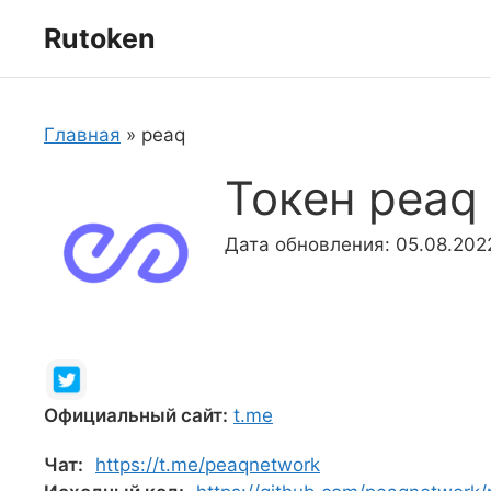
Перейти
Rutoken
к
содержимому
Главная
»
peaq
Токен peaq
Дата обновления: 05.08.202
Официальный сайт:
t.me
Чат:
https://t.me/peaqnetwork