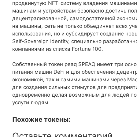
продвинутую NFT-систему владения машинами,
машинам и устройствам безопасно достичь пол
децентрализованной, самодостаточной экономи
на машины, сеть не только объединяет всех у
использования, но и субсидирует создание но
Self-Sovereign Identity, специально разработан
компаниями из списка Fortune 100.
Собственный токен peaq $PEAQ имеет три осно
питания машин DeFi и для обеспечения децент
экономикой, так и самими машинами через Mac
для создания сильных стимулов для предприяти
одновременно делая возможным для людей по
услуги людям.
Похожие токены:
Оставьте комментарий