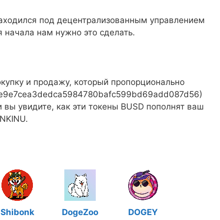
 находился под децентрализованным управлением
 начала нам нужно это сделать.
окупку и продажу, который пропорционально
0xe9e7cea3dedca5984780bafc599bd69add087d56)
и вы увидите, как эти токены BUSD пополнят ваш
INKINU.
Shibonk
DogeZoo
DOGEY