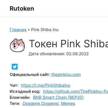
Перейти
Rutoken
к
содержимому
Главная
»
Pink Shiba Inu
Токен Pink Shib
Дата обновления: 02.08.2022
Официальный сайт:
thepinkinu.com
Чат:
https://t.me/PinkShibaInu
Исходный код:
https://github.com/ThePinkInu-F
Блокчейн:
BNB Smart Chain (BEP20)
Теги:
Doggone Doggerel
,
Memes