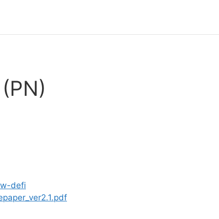
 (PN)
dw-defi
paper_ver2.1.pdf