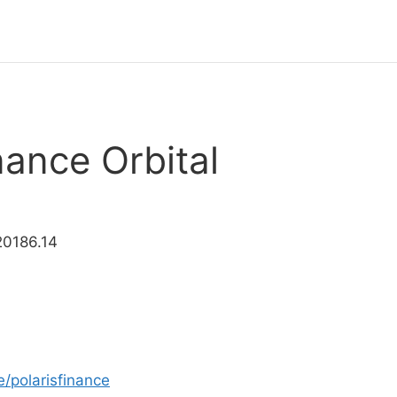
nance Orbital
20186.14
e/polarisfinance