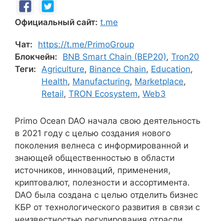
Официальный сайт:
t.me
Чат:
https://t.me/PrimoGroup
Блокчейн:
BNB Smart Chain (BEP20)
,
Tron20
Теги:
Agriculture
,
Binance Chain
,
Education
,
Health
,
Manufacturing
,
Marketplace
,
Retail
,
TRON Ecosystem
,
Web3
Primo Ocean DAO начала свою деятельность
в 2021 году с целью создания нового
поколения велнеса с информированной и
знающей общественностью в области
источников, инноваций, применения,
криптовалют, полезности и ассортимента.
DAO была создана с целью отделить бизнес
КБР от технологического развития в связи с
неизвестностью регулирования отрасли