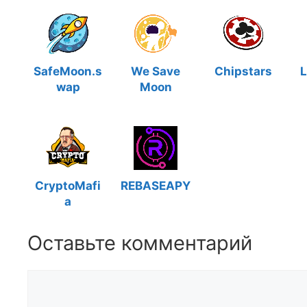
SafeMoon.s
We Save
Chipstars
L
wap
Moon
CryptoMafi
REBASEAPY
a
Оставьте комментарий
Комментарий