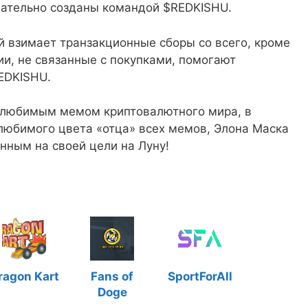
 тщательно созданы командой $REDKISHU.
 взимает транзакционные сборы со всего, кроме
ии, не связанные с покупками, помогают
EDKISHU.
я любимым мемом криптовалютного мира, в
 любимого цвета «отца» всех мемов, Элона Маска
ным на своей цели на Луну!
ragon Kart
Fans of
SportForAll
Doge