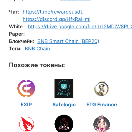
Чат:
https://t.me/rewardsusdt
,
https://discord.gg/HfxRaHmj
White
https://drive.google.com/file/d/12MDiW
Paper:
Блокчейн:
BNB Smart Chain (BEP20)
Теги:
BNB Chain
Похожие токены:
EXIP
Safelogic
ETG Finance