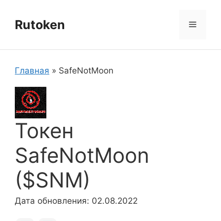
Перейти
к
Rutoken
Меню
содержимому
Главная
»
SafeNotMoon
Токен
SafeNotMoon
($SNM)
Дата обновления: 02.08.2022