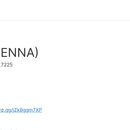
SIENNA)
.7225
ord.gg/jZk8ggm7XP