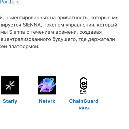
Portfolio
й, ориентированных на приватность, которые мы
лируется SIENNA, токеном управления, который
рмы Sienna с течением времени, создавая
децентрализованного будущего, где держатели
сей платформой.
Starly
Netvrk
ChainGuard
ians