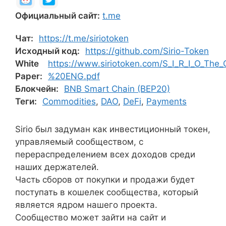
Официальный сайт:
t.me
Чат:
https://t.me/siriotoken
Исходный код:
https://github.com/Sirio-Token
White
https://www.siriotoken.com/S_I_R_I_O_Th
Paper:
%20ENG.pdf
Блокчейн:
BNB Smart Chain (BEP20)
Теги:
Commodities
,
DAO
,
DeFi
,
Payments
Sirio был задуман как инвестиционный токен,
управляемый сообществом, с
перераспределением всех доходов среди
наших держателей.
Часть сборов от покупки и продажи будет
поступать в кошелек сообщества, который
является ядром нашего проекта.
Сообщество может зайти на сайт и