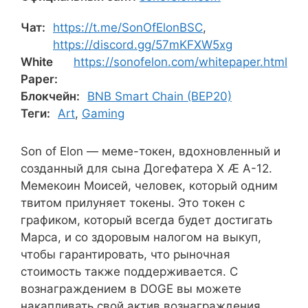
Чат:
https://t.me/SonOfElonBSC
,
https://discord.gg/57mKFXW5xg
White
https://sonofelon.com/whitepaper.html
Paper:
Блокчейн:
BNB Smart Chain (BEP20)
Теги:
Art
,
Gaming
Son of Elon — меме-токен, вдохновленный и
созданный для сына Догефатера X Æ A-12.
Мемекоин Моисей, человек, который одним
твитом прилуняет токены. Это токен с
графиком, который всегда будет достигать
Марса, и со здоровым налогом на выкуп,
чтобы гарантировать, что рыночная
стоимость также поддерживается. С
вознаграждением в DOGE вы можете
накапливать свой актив вознаграждения