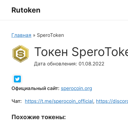
Перейти
Rutoken
к
содержимому
Главная
»
SperoToken
Токен SperoTok
Дата обновления: 01.08.2022
Официальный сайт:
sperocoin.org
Чат:
https://t.me/sperocoin_official
,
https://disc
Похожие токены: