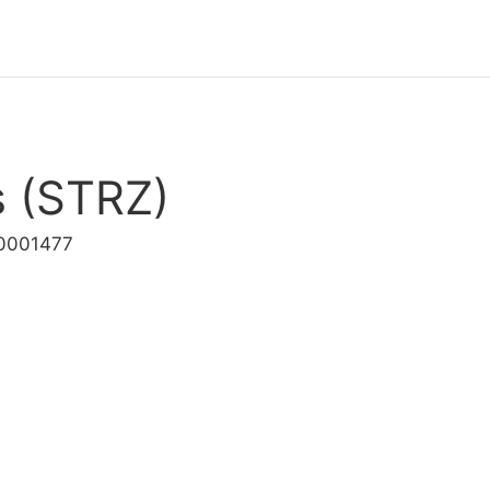
s (STRZ)
00001477