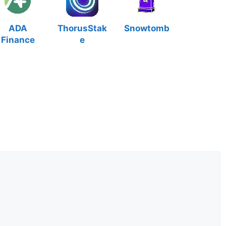
ADA
ThorusStak
Snowtomb
Finance
e