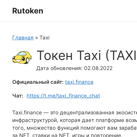
Перейти
Rutoken
к
содержимому
Главная
»
Taxi
Токен Taxi (TAXI
Дата обновления: 02.08.2022
Официальный сайт:
taxi.finance
Чат:
https://t.me/taxi_finance_chat
Taxi.finance — это децентрализованная экосис
инфраструктурой, которая дает платформе воз
того, множество функций помогают вам зарабат
за NFT, ставки на NFT, игры и повторение.