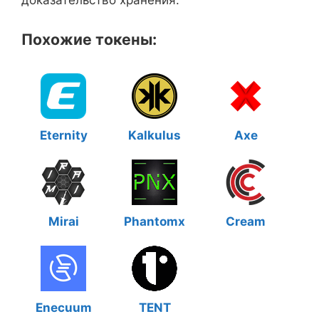
доказательство хранения.
Похожие токены:
Eternity
Kalkulus
Axe
Mirai
Phantomx
Cream
Enecuum
TENT