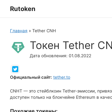
Перейти
Rutoken
к
содержимому
Главная
»
Tether CNH
Токен Tether C
Дата обновления: 01.08.2022
Официальный сайт:
tether.to
CNHT — это стейблкоин Tether-эмиссии, привя
доступен только на блокчейне Ethereum в каче
Похожие токены: