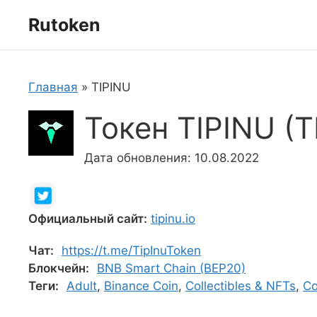
Перейти
Rutoken
к
содержимому
Главная
»
TIPINU
Токен TIPINU (T
Дата обновления: 10.08.2022
Официальный сайт:
tipinu.io
Чат:
https://t.me/TipInuToken
Блокчейн:
BNB Smart Chain (BEP20)
Теги:
Adult
,
Binance Coin
,
Collectibles & NFTs
,
Co