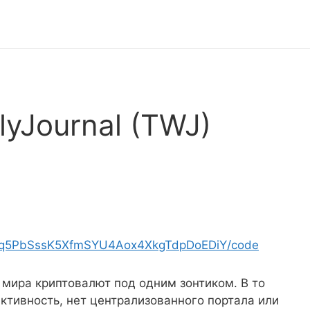
yJournal (TWJ)
t/TNq5PbSssK5XfmSYU4Aox4XkgTdpDoEDiY/code
и мира криптовалют под одним зонтиком. В то
ктивность, нет централизованного портала или