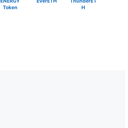
ENERGY
EverETH
ThunderET
Token
H