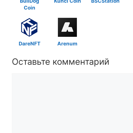
BullDog
Kunci Coin
BSCStation
Coin
DareNFT
Arenum
Оставьте комментарий
Комментарий