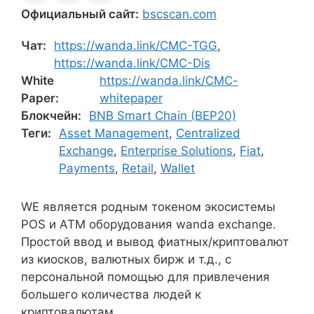
Официальный сайт:
bscscan.com
Чат:
https://wanda.link/CMC-TGG
,
https://wanda.link/CMC-Dis
White
https://wanda.link/CMC-
Paper:
whitepaper
Блокчейн:
BNB Smart Chain (BEP20)
Теги:
Asset Management
,
Centralized
Exchange
,
Enterprise Solutions
,
Fiat
,
Payments
,
Retail
,
Wallet
WE является родным токеном экосистемы
POS и ATM оборудования wanda exchange.
Простой ввод и вывод фиатных/криптовалют
из киосков, валютных бирж и т.д., с
персональной помощью для привлечения
большего количества людей к
криптовалютам.