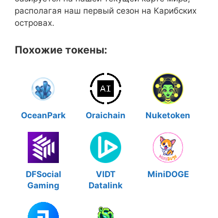
располагая наш первый сезон на Карибских
островах.
Похожие токены:
OceanPark
Oraichain
Nuketoken
DFSocial
VIDT
MiniDOGE
Gaming
Datalink