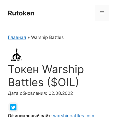
Перейти
к
Rutoken
Меню
содержимому
Главная
»
Warship Battles
Токен Warship
Battles ($OIL)
Дата обновления: 02.08.2022
Официальный сайт:
warshipbattles.com