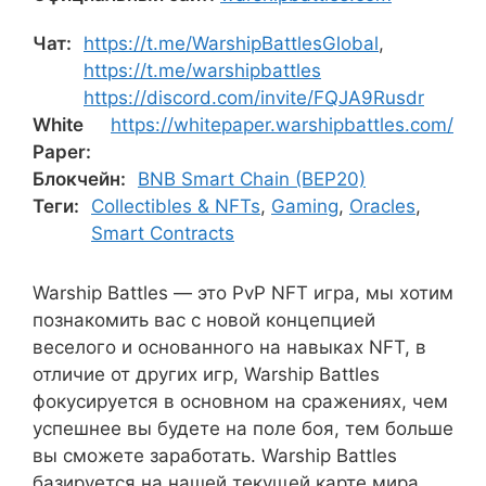
Чат:
https://t.me/WarshipBattlesGlobal
,
https://t.me/warshipbattles
https://discord.com/invite/FQJA9Rusdr
White
https://whitepaper.warshipbattles.com/
Paper:
Блокчейн:
BNB Smart Chain (BEP20)
Теги:
Collectibles & NFTs
,
Gaming
,
Oracles
,
Smart Contracts
Warship Battles — это PvP NFT игра, мы хотим
познакомить вас с новой концепцией
веселого и основанного на навыках NFT, в
отличие от других игр, Warship Battles
фокусируется в основном на сражениях, чем
успешнее вы будете на поле боя, тем больше
вы сможете заработать. Warship Battles
базируется на нашей текущей карте мира,