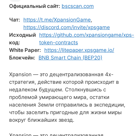
Официальный сайт:
bscscan.com
Чат:
https://t.me/XpansionGame
,
https://discord.com/invite/xpsgame
Исходный
https://github.com/xpansiongame/xps-
код:
token-contracts
White Paper:
https://litepaper.xpsgame.io/
Блокчейн:
BNB Smart Chain (BEP20)
Xpansion — это децентрализованная 4x-
стратегия, действие которой происходит в
недалеком будущем. Столкнувшись с
проблемой умирающего мира, остатки
населения Земли отправились в экспедиции,
чтобы заселить пригодные для жизни миры
вокруг ближайших звезд.
Xpansion — это децентрализованная